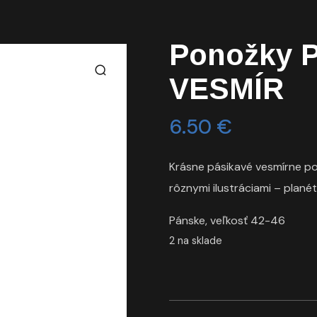
Ponožky 
VESMÍR
6.50
€
Krásne pásikavé vesmírne po
rôznymi ilustráciami – planét
Pánske, veľkosť 42-46
2 na sklade