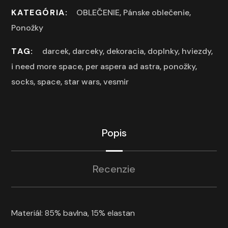
KATEGÓRIA:
OBLEČENIE
,
Pánske oblečenie
,
Ponožky
TAG:
darcek
,
darceky
,
dekoracia
,
doplnky
,
hviezdy
,
i need more space
,
per aspera ad astra
,
ponožky
,
socks
,
space
,
star wars
,
vesmir
Popis
Recenzie
Materiál: 85% bavlna, 15% elastan