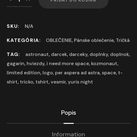
SKU:
N/A
KATEGÓRIA:
OBLEČENIE
,
Pánske oblečenie
,
Tričká
TAG:
astronaut
,
darcek
,
darceky
,
doplnky
,
doplnok
,
gagarin
,
hviezdy
,
i need more space
,
kozmonaut
,
limited edition
,
logo
,
per aspera ad astra
,
space
,
t-
shirt
,
tricko
,
tshirt
,
vesmir
,
yuris night
Popis
Information