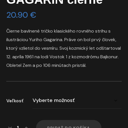
20.90
€
Čierne bavlnené tričko klasického rovného strihu s
ilustráciou Yuriho Gagarina. Práve on bol prvý človek,
ktorý vzlietol do vesmíru. Svoj kozmický let odštartoval
12. apríla 1961 na lodi Vostok 1 z kozmodrómu Bajkonur.
Obletel Zem a po 106 minútach pristál.
Veľkosť
PRIDAŤ DO KOŠÍKA