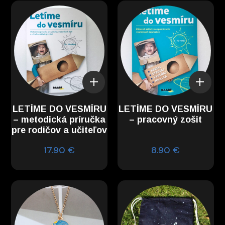
LETÍME DO VESMÍRU
LETÍME DO VESMÍRU
– metodická príručka
– pracovný zošit
pre rodičov a učiteľov
17.90
€
8.90
€