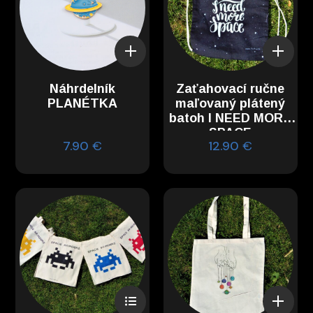
Náhrdelník
Zaťahovací ručne
PLANÉTKA
maľovaný plátený
batoh I NEED MORE
SPACE
7.90
€
12.90
€