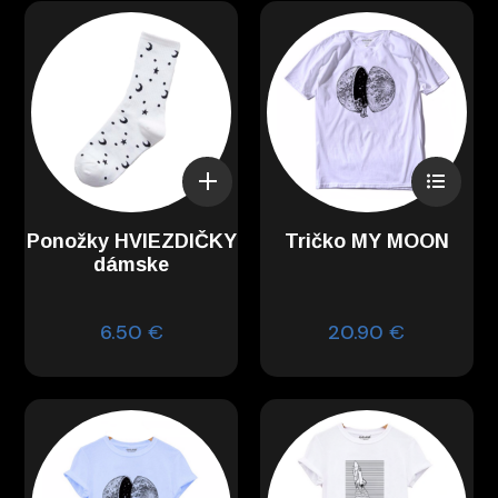
Ponožky HVIEZDIČKY
Tričko MY MOON
dámske
6.50
€
20.90
€